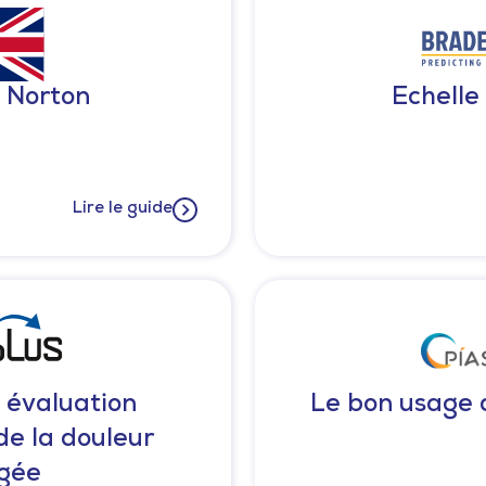
e Norton
Echelle
Lire le guide
: évaluation
Le bon usage 
e la douleur
âgée