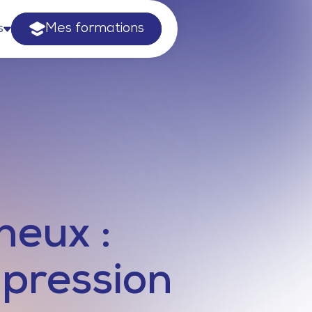
Mes formations
s
neux :
mpression