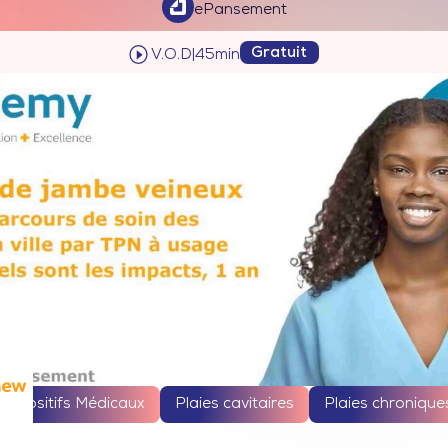
ePansement
Gratuit
V.O.D
|
45
min
Dispositifs Médicaux
Plaies cavitaires
Plaies chronique