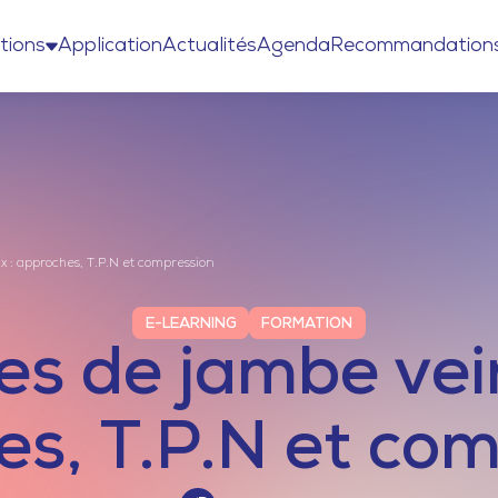
tions
Application
Actualités
Agenda
Recommandation
 : approches, T.P.N et compression
E-LEARNING
FORMATION
es de jambe vei
s, T.P.N et co