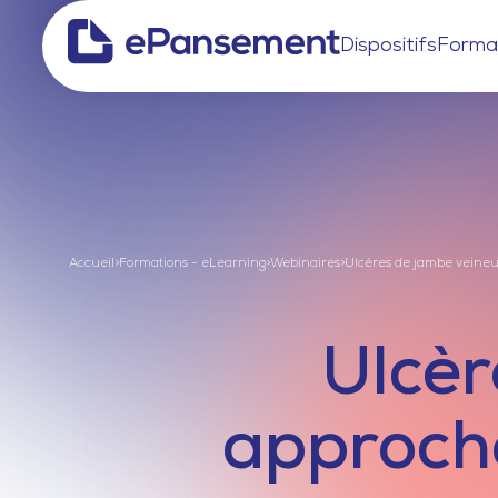
Dispositifs
Forma
Accueil
>
Formations - eLearning
>
Webinaires
>
Ulcères de jambe veineux
Ulcèr
approche