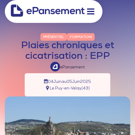
PRÉSENTIEL
FORMATION
Plaies chroniques et
cicatrisation : EPP
ePansement
04
Juin
au
05
Juin
2025
Le Puy-en-Velay
(
43
)