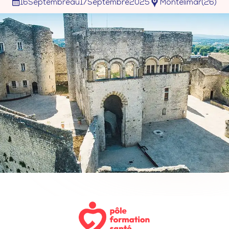
16
Septembre
au
17
Septembre
2025
Montelimar
(
26
)