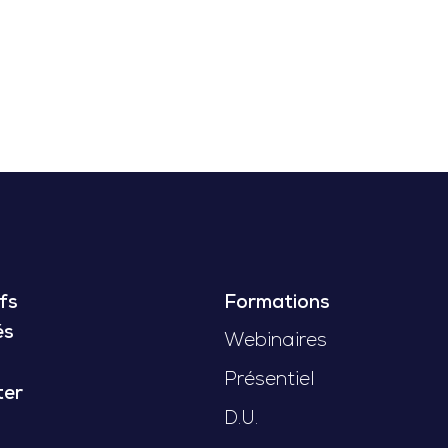
fs
Formations
és
Webinaires
Présentiel
ter
D.U.