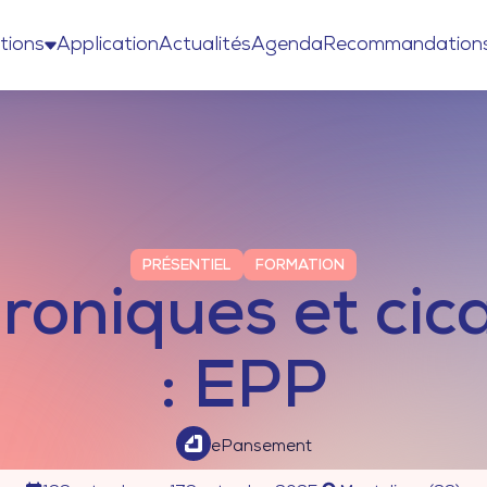
tions
Application
Actualités
Agenda
Recommandation
PRÉSENTIEL
FORMATION
roniques et cic
: EPP
ePansement