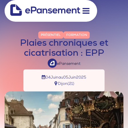
PRÉSENTIEL
FORMATION
Plaies chroniques et
cicatrisation : EPP
ePansement
04
Juin
au
05
Juin
2025
Dijon
(
21
)