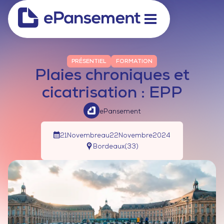
PRÉSENTIEL
FORMATION
Plaies chroniques et
cicatrisation : EPP
ePansement
21
Novembre
au
22
Novembre
2024
Bordeaux
(
33
)